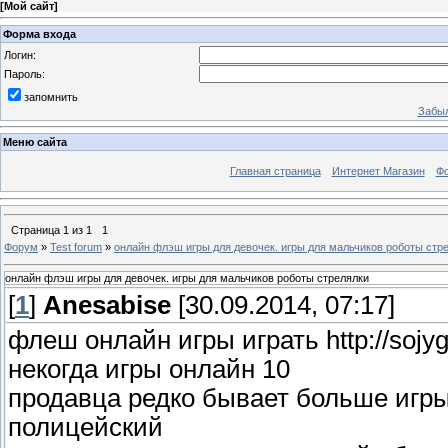
[
Мой сайт
]
Форма входа
Логин:
Пароль:
запомнить
Забыл
Меню сайта
Главная страница
Интернет Магазин
Ф
Страница
1
из
1
1
Форум
»
Test forum
»
онлайн флэш игры для девочек. игры для мальчиков роботы стр
онлайн флэш игры для девочек. игры для мальчиков роботы стрелялки
[
1
]
Anesabise
[30.09.2014, 07:17]
флеш онлайн игры играть http://sojy
некогда игры онлайн 10
продавца редко бывает больше игры
полицейский